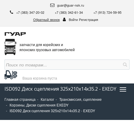
guar@guar-nsk.ru
+7 (383) 347-20-02
+7 (383) 342-61-34
+7 (913) 724-59-95
Обратный звонок
Войти
Регистрация
запчасти для корейских и
японских грузовых автомобилей
Ваша корзина
пуста
ISD092 Диск сцепления 325x210x14x35.2 - EXEDY
Нави
Главная страница
Каталог
Трансмиссия, сцепление
Корзины, Диски сцепления EXEDY
ISD092 Диск сцепления 325x210x14x35.2 - EXEDY