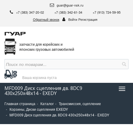
guar@guar-nsk.ru
+7 (383) 347-20-02
+7 (383) 342-61-34
+7 (913) 724-59-95
Обратный звонок
Войти
Регистрация
запчасти для корейских и
японских грузовых автомобилей
Ваша корзина
пуста
MFD009 Диск сцепления дв. 8DC9
Нави
430х250х48х14 - EXEDY
Главная страница
Каталог
Трансмиссия, сцепление
Корзины, Диски сцепления EXEDY
MFD009 Диск сцепления дв. 8DC9 430х250х48х14 - EXEDY