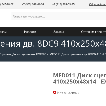
3) 347-20-02
+7 (383) 342-61-34
+7 (913) 724-59-95
Обратный зв
аркам
Новости
Заказы
Оптовым клиент
ения дв. 8DC9 410х250х4
Корзины, Диски сцепления EXEDY
MFD011 Диск сцепления дв. 8DC9 410х2
MFD011 Диск сцеп
410х250х48х14 - E
Нет в наличии