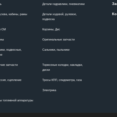
За
ль
Детали гидравлики, пневматики
Ко
узова, кабины, рамы
Детали ходовой, рулевое,
подвеска
и CM
Корзины, Дис
ины
Оригинальные запчасти
ики, подвесные,
Сальники, пыльники
ые
чие запчасти
Тормозные колодки, накладки,
диски
ссия, сцепление
Тросы КПП, спидометра, газа
Электрика
ы топливной аппаратуры