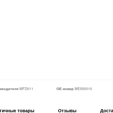
зводителя
MFD011
ОЕ номер
ME550010
гичные товары
Отзывы
Дост