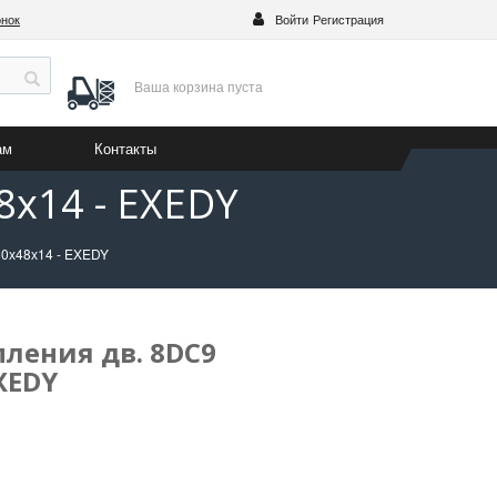
онок
Войти
Регистрация
Ваша корзина
пуста
ам
Контакты
8х14 - EXEDY
50х48х14 - EXEDY
ления дв. 8DC9
XEDY