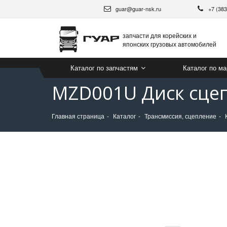
guar@guar-nsk.ru
+7 (38
запчасти для корейских и
японских грузовых автомобилей
Каталог по запчастям
Каталог по м
MZD001U Диск сцеп
Главная страница
Каталог
Трансмиссия, сцепление