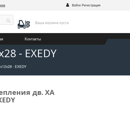
онок
Войти
Регистрация
Ваша корзина
пуста
ам
Контакты
x28 - EXEDY
0x12x28 - EXEDY
епления дв. XA
XEDY