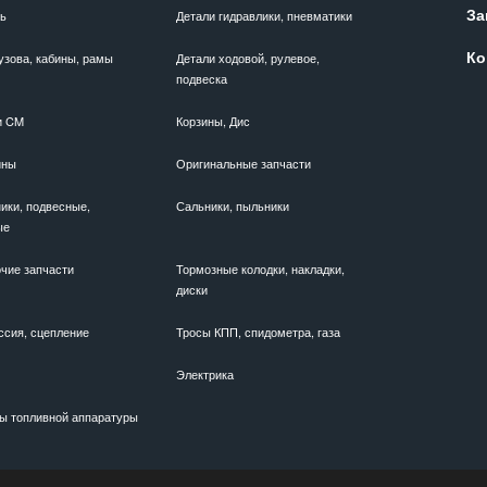
За
ль
Детали гидравлики, пневматики
Ко
узова, кабины, рамы
Детали ходовой, рулевое,
подвеска
и CM
Корзины, Дис
ины
Оригинальные запчасти
ики, подвесные,
Сальники, пыльники
ые
чие запчасти
Тормозные колодки, накладки,
диски
ссия, сцепление
Тросы КПП, спидометра, газа
Электрика
ы топливной аппаратуры