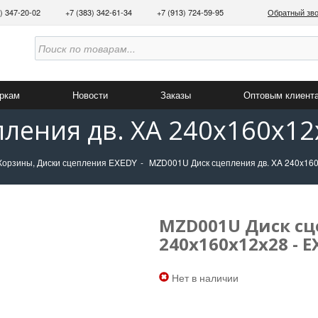
3) 347-20-02
+7 (383) 342-61-34
+7 (913) 724-59-95
Обратный зв
аркам
Новости
Заказы
Оптовым клиент
ления дв. XA 240x160x12
Корзины, Диски сцепления EXEDY
MZD001U Диск сцепления дв. XA 240x16
MZD001U Диск сц
240x160x12x28 - E
Нет в наличии