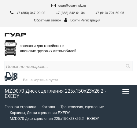
guar@guar-nsk.ru
+7 (383) 347-20-02
+7 (383) 342-61-34
+7 (913) 724-59-95
Обратный звонок
Войти
Регистрация
запчасти для корейских и
японских грузовых автомобилей
Ваша корзина
пуста
MZD070 Диск сцепления 225х150х23х26.2 -
Нави
EXEDY
Главная страница
Каталог
Трансмиссия, сцепление
Корзины, Диски сцепления EXEDY
MZD070 Диск сцепления 225х150х23х26.2 - EXEDY