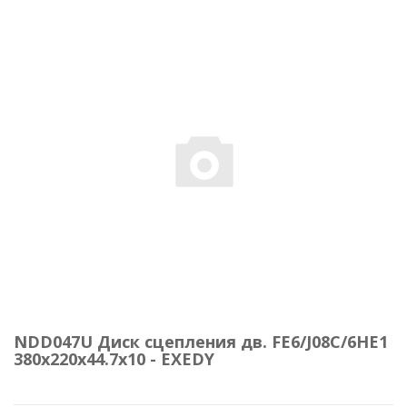
NDD047U Диск сцепления дв. FE6/J08C/6HE1
380х220х44.7х10 - EXEDY