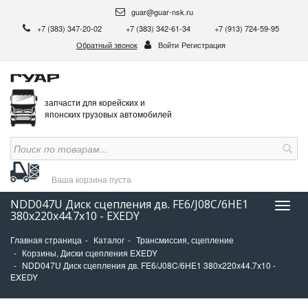
guar@guar-nsk.ru
+7 (383) 347-20-02
+7 (383) 342-61-34
+7 (913) 724-59-95
Обратный звонок
Войти
Регистрация
запчасти для корейских и
японских грузовых автомобилей
Ваша корзина
пуста
NDD047U Диск сцепления дв. FE6/J08C/6HE1
Нави
380х220х44.7х10 - EXEDY
Главная страница
Каталог
Трансмиссия, сцепление
Корзины, Диски сцепления EXEDY
NDD047U Диск сцепления дв. FE6/J08C/6HE1 380х220х44.7х10 -
EXEDY