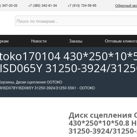
3) 347-20-02
+7 (383) 342-61-34
+7 (913) 724-59-95
Обратный зв
аркам
Новости
Заказы
Оптовым клиент
toko170104 430*250*10*
SD065Y 31250-3924/3125
Корзины, Диски сцепления OOTOKO
W/ISD078Y/ISD065Y 31250-3924/31250-5561 - OOTOKO
Диск сцепления 
430*250*10*50.8 
31250-3924/31250