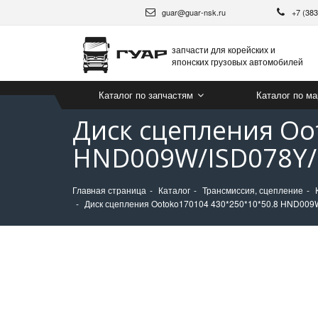
guar@guar-nsk.ru
+7 (38
запчасти для корейских и
японских грузовых автомобилей
Каталог по запчастям
Каталог по м
Диск сцепления Oo
HND009W/ISD078Y/I
Главная страница
Каталог
Трансмиссия, сцепление
Диск сцепления Ootoko170104 430*250*10*50.8 HND009