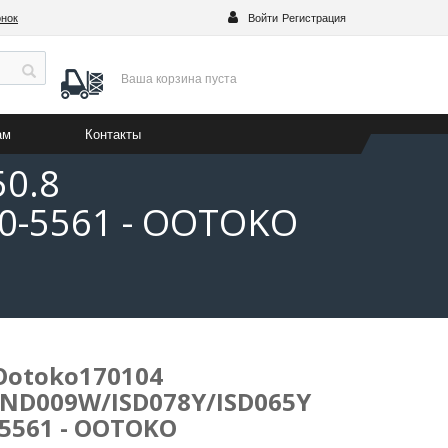
онок
Войти
Регистрация
Ваша корзина
пуста
ам
Контакты
50.8
0-5561 - OOTOKO
Ootoko170104
HND009W/ISD078Y/ISD065Y
-5561 - OOTOKO