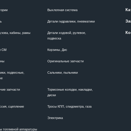
Ка
гории
Выхлопная система
За
ль
Детали гидравлики, пневматики
Ко
узова, кабины, рамы
Детали ходовой, рулевое,
подвеска
и CM
Корзины, Дис
ины
Оригинальные запчасти
ики, подвесные,
Сальники, пыльники
ые
чие запчасти
Тормозные колодки, накладки,
диски
ссия, сцепление
Тросы КПП, спидометра, газа
Электрика
ы топливной аппаратуры