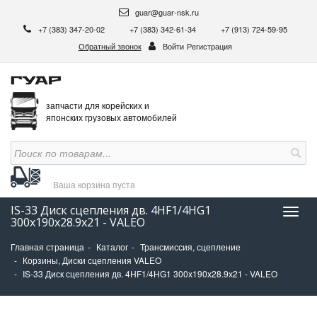
guar@guar-nsk.ru
+7 (383) 347-20-02
+7 (383) 342-61-34
+7 (913) 724-59-95
Обратный звонок
Войти
Регистрация
запчасти для корейских и
японских грузовых автомобилей
Ваша корзина
пуста
IS-33 Диск сцепления дв. 4HF1/4HG1
Нави
300х190х28.9х21 - VALEO
Главная страница
Каталог
Трансмиссия, сцепление
Корзины, Диски сцепления VALEO
IS-33 Диск сцепления дв. 4HF1/4HG1 300х190х28.9х21 - VALEO