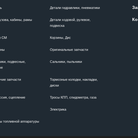
За
ль
Детали гидравлики, пневматики
Ко
узова, кабины, рамы
Детали ходовой, рулевое,
подвеска
и CM
Корзины, Дис
ины
Оригинальные запчасти
ики, подвесные,
Сальники, пыльники
ые
чие запчасти
Тормозные колодки, накладки,
диски
ссия, сцепление
Тросы КПП, спидометра, газа
Электрика
ы топливной аппаратуры