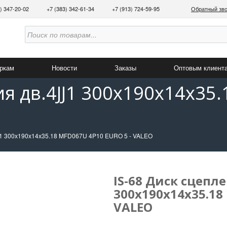
3) 347-20-02
+7 (383) 342-61-34
+7 (913) 724-59-95
Обратный зв
аркам
Новости
Заказы
Оптовым клиент
ия дв.4JJ1 300х190х14х35
JJ1 300х190х14х35.18 MFD067U 4P10 EURO 5 - VALEO
IS-68 Диск сцепле
300х190х14х35.18
VALEO