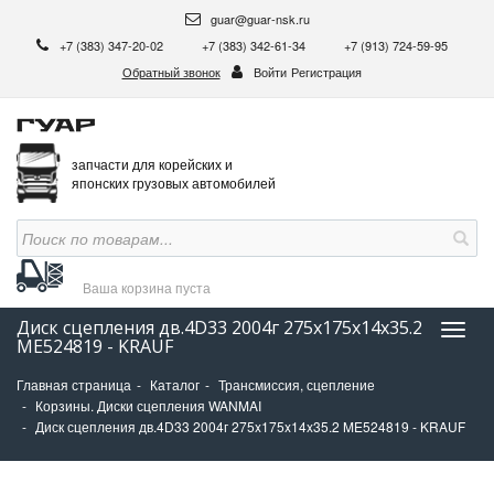
guar@guar-nsk.ru
+7 (383) 347-20-02
+7 (383) 342-61-34
+7 (913) 724-59-95
Обратный звонок
Войти
Регистрация
запчасти для корейских и
японских грузовых автомобилей
Ваша корзина
пуста
Диск сцепления дв.4D33 2004г 275x175x14x35.2
Нави
ME524819 - KRAUF
Главная страница
Каталог
Трансмиссия, сцепление
Корзины. Диски сцепления WANMAI
Диск сцепления дв.4D33 2004г 275x175x14x35.2 ME524819 - KRAUF