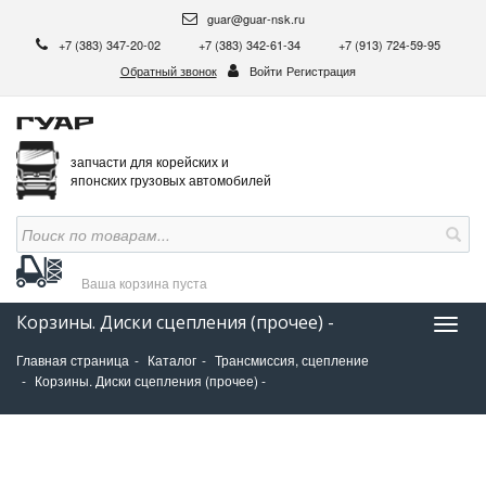
guar@guar-nsk.ru
+7 (383) 347-20-02
+7 (383) 342-61-34
+7 (913) 724-59-95
Обратный звонок
Войти
Регистрация
запчасти для корейских и
японских грузовых автомобилей
Ваша корзина
пуста
Корзины. Диски сцепления (прочее) -
Нави
Главная страница
Каталог
Трансмиссия, сцепление
Корзины. Диски сцепления (прочее) -