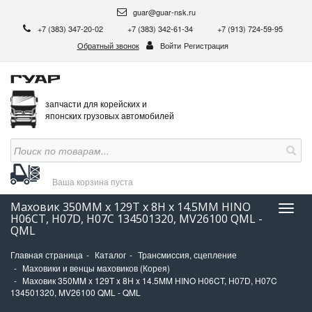
guar@guar-nsk.ru
+7 (383) 347-20-02
+7 (383) 342-61-34
+7 (913) 724-59-95
Обратный звонок
Войти
Регистрация
запчасти для корейских и
японских грузовых автомобилей
Ваша корзина
пуста
Маховик 350MM x 129T x 8H x 14.5MM HINO
Нави
H06CT, H07D, H07C 134501320, MV26100 QML -
QML
Главная страница
Каталог
Трансмиссия, сцепление
Маховики и венцы маховиков (Корея)
Маховик 350MM x 129T x 8H x 14.5MM HINO H06CT, H07D, H07C
134501320, MV26100 QML - QML