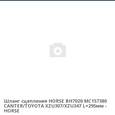
Шланг cцепления HORSE BH7020 MC157380
CANTER/TOYOTA XZU307/XZU347 L=295мм -
HORSE