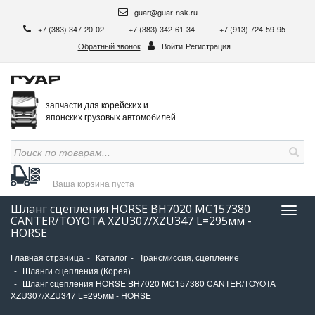
guar@guar-nsk.ru
+7 (383) 347-20-02
+7 (383) 342-61-34
+7 (913) 724-59-95
Обратный звонок
Войти
Регистрация
запчасти для корейских и
японских грузовых автомобилей
Ваша корзина
пуста
Шланг cцепления HORSE BH7020 MC157380
Нави
CANTER/TOYOTA XZU307/XZU347 L=295мм -
HORSE
Главная страница
Каталог
Трансмиссия, сцепление
Шланги сцепления (Корея)
Шланг cцепления HORSE BH7020 MC157380 CANTER/TOYOTA
XZU307/XZU347 L=295мм - HORSE