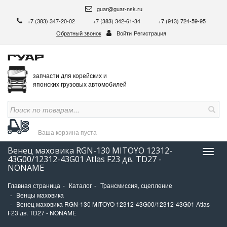
guar@guar-nsk.ru
+7 (383) 347-20-02
+7 (383) 342-61-34
+7 (913) 724-59-95
Обратный звонок
Войти
Регистрация
запчасти для корейских и
японских грузовых автомобилей
Ваша корзина
пуста
Венец маховика RGN-130 MITOYO 12312-
Нави
43G00/12312-43G01 Atlas F23 дв. TD27 -
NONAME
Главная страница
Каталог
Трансмиссия, сцепление
Венцы маховика
Венец маховика RGN-130 MITOYO 12312-43G00/12312-43G01 Atlas
F23 дв. TD27 - NONAME