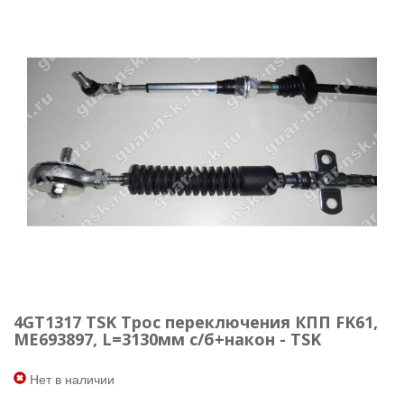
4GT1317 TSK Трос переключения КПП FK61,
ME693897, L=3130мм с/б+након - TSK
Нет в наличии