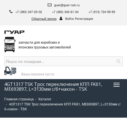
guar@guar-nsk.ru
+7 (383) 347-20-02
+7 (383) 342-61-34
+7 (913) 724-59-95
Обратный звонок
Войти
Регистрация
запчасти для корейских и
японских грузовых автомобилей
Ваша корзина
пуста
4GT1317 TSK Трос переключения КПП FK61,
Нави
ME693897, L=3130мм с/б+након - TSK
Главная страница
Каталог
4GT1317 TSK Трос переключения КПП FK61, ME693897, L=3130мм с/
б+након - TSK