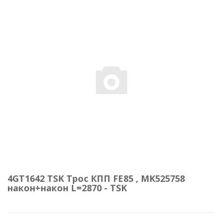
4GT1642 TSK Трос КПП FE85 , MK525758
након+након L=2870 - TSK