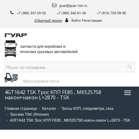
guar@guar-nsk.ru
+7 (383) 347-20-02
+7 (383) 342-61-34
+7 (913) 724-59-95
Обратный звонок
Войти
Регистрация
запчасти для корейских и
японских грузовых автомобилей
Ваша корзина
пуста
4GT1642 TSK Трос КПП FE85 , MK525758
Нави
након+након L=2870 - TSK
Главная страница
Каталог
Тросы КПП, спидометра, газа
Тросики TSK (Япония)
4GT1642 TSK Трос КПП FE85 , MK525758 након+након L=2870 - TSK