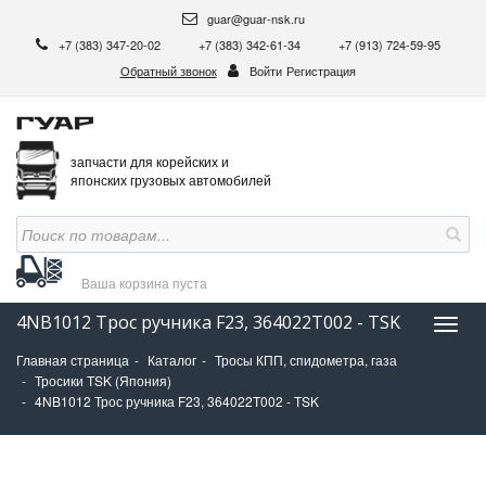
guar@guar-nsk.ru
+7 (383) 347-20-02
+7 (383) 342-61-34
+7 (913) 724-59-95
Обратный звонок
Войти
Регистрация
запчасти для корейских и
японских грузовых автомобилей
Ваша корзина
пуста
4NB1012 Трос ручника F23, 364022T002 - TSK
Нави
Главная страница
Каталог
Тросы КПП, спидометра, газа
Тросики TSK (Япония)
4NB1012 Трос ручника F23, 364022T002 - TSK