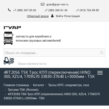
guar@guar-nsk.ru
+7 (383) 347-20-02
+7 (383) 342-61-34
+7 (913) 724-59-95
Обратный звонок
Войти
Регистрация
запчасти для корейских и
японских грузовых автомобилей
Ваша корзина
пуста
4RT2056 TSK Трос КПП (переключение) HINO
Нави
300, XZU4, 1709G70 33830-37640 L=3000мм - TSK
Главная страница
Каталог
Тросы КПП, спидометра, газа
Тросики TSK (Япония)
4RT2056 TSK Трос КПП (переключение) HINO 300, XZU4, 1709G70
33830-37640 L=3000мм - TSK