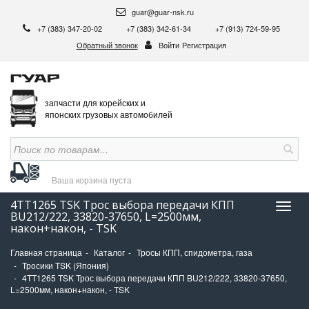
guar@guar-nsk.ru
+7 (383) 347-20-02
+7 (383) 342-61-34
+7 (913) 724-59-95
Обратный звонок
Войти
Регистрация
запчасти для корейских и
японских грузовых автомобилей
Ваша корзина
пуста
4TT1265 TSK Трос выбора передачи КПП
Нави
BU212/222, 33820-37650, L=2500мм,
након+након, - TSK
Главная страница
Каталог
Тросы КПП, спидометра, газа
Тросики TSK (Япония)
4TT1265 TSK Трос выбора передачи КПП BU212/222, 33820-37650,
L=2500мм, након+након, - TSK