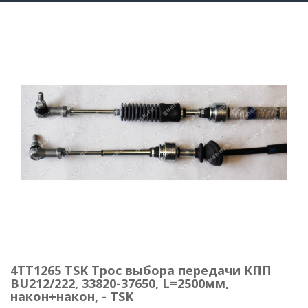
4TT1265 TSK Трос выбора передачи КПП
BU212/222, 33820-37650, L=2500мм,
након+након, - TSK