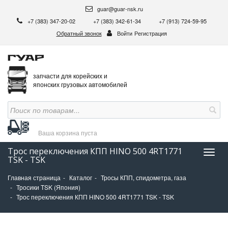
guar@guar-nsk.ru
+7 (383) 347-20-02
+7 (383) 342-61-34
+7 (913) 724-59-95
Обратный звонок
Войти
Регистрация
запчасти для корейских и
японских грузовых автомобилей
Ваша корзина
пуста
Трос переключения КПП HINO 500 4RT1771
Нави
TSK - TSK
Главная страница
Каталог
Тросы КПП, спидометра, газа
Тросики TSK (Япония)
Трос переключения КПП HINO 500 4RT1771 TSK - TSK