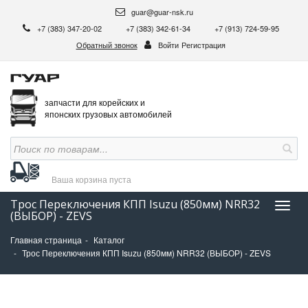
guar@guar-nsk.ru
+7 (383) 347-20-02
+7 (383) 342-61-34
+7 (913) 724-59-95
Обратный звонок
Войти
Регистрация
запчасти для корейских и
японских грузовых автомобилей
Ваша корзина
пуста
Трос Переключения КПП Isuzu (850мм) NRR32
Нави
(ВЫБОР) - ZEVS
Главная страница
Каталог
Трос Переключения КПП Isuzu (850мм) NRR32 (ВЫБОР) - ZEVS