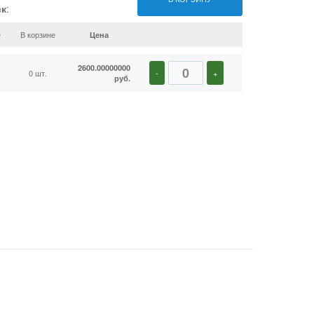
ск
:
е
В корзине
Цена
2600.00000000
0 шт.
-
+
руб.