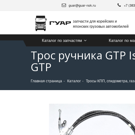
guar@guar-nsk.ru
+7 (38
запчасти для корейских и
японских грузовых автомобилей
Каталог по запчастям
Каталог по м
Трос ручника GTP I
GTP
Главная страница
Каталог
Тросы КПП, спидометра, газ