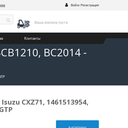
онок
Войти
Регистрация
Ваша корзина
пуста
ам
Контакты
4CB1210, BC2014 -
GTP
Isuzu CXZ71, 1461513954,
 GTP
В КОРЗИНУ