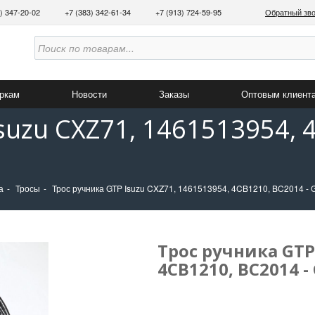
3) 347-20-02
+7 (383) 342-61-34
+7 (913) 724-59-95
Обратный зв
аркам
Новости
Заказы
Оптовым клиент
suzu CXZ71, 1461513954, 
а
Тросы
Трос ручника GTP Isuzu CXZ71, 1461513954, 4CB1210, BC2014 - 
Трос ручника GTP 
4CB1210, BC2014 -