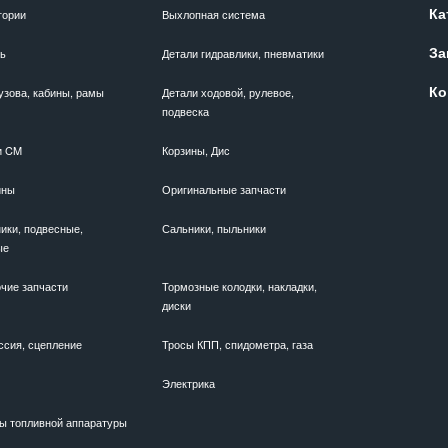
Ка
гории
Выхлопная система
За
ль
Детали гидравлики, пневматики
Ко
узова, кабины, рамы
Детали ходовой, рулевое,
подвеска
и CM
Корзины, Дис
ины
Оригинальные запчасти
ики, подвесные,
Сальники, пыльники
ые
чие запчасти
Тормозные колодки, накладки,
диски
ссия, сцепление
Тросы КПП, спидометра, газа
Электрика
ы топливной аппаратуры