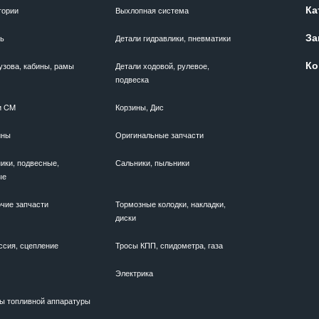
Ка
гории
Выхлопная система
За
ль
Детали гидравлики, пневматики
Ко
узова, кабины, рамы
Детали ходовой, рулевое,
подвеска
и CM
Корзины, Дис
ины
Оригинальные запчасти
ики, подвесные,
Сальники, пыльники
ые
чие запчасти
Тормозные колодки, накладки,
диски
ссия, сцепление
Тросы КПП, спидометра, газа
Электрика
ы топливной аппаратуры