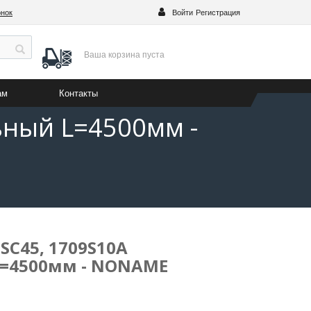
онок
Войти
Регистрация
Ваша корзина
пуста
ам
Контакты
ьный L=4500мм -
SC45, 1709S10A
L=4500мм - NONAME