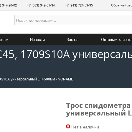
3) 347-20-02
+7 (383) 342-61-34
+7 (913) 724-59-95
Обратный зв
аркам
Новости
Заказы
Оптовым клиент
C45, 1709S10A универсал
09S10A универсальный L=4500мм - NONAME
Трос спидометра 
универсальный 
Нет в наличии