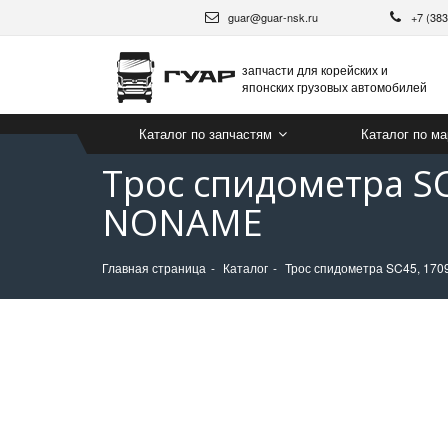
guar@guar-nsk.ru
+7 (38
запчасти для корейских и
японских грузовых автомобилей
Каталог по запчастям
Каталог по м
Трос спидометра S
NONAME
Главная страница
Каталог
Трос спидометра SC45, 17