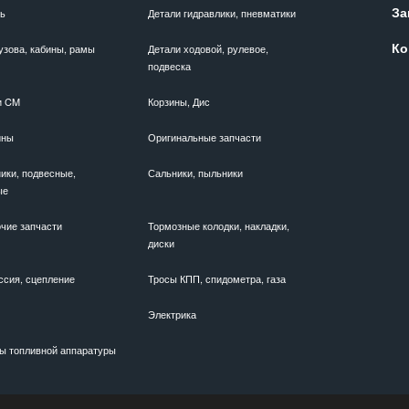
За
ль
Детали гидравлики, пневматики
Ко
узова, кабины, рамы
Детали ходовой, рулевое,
подвеска
и CM
Корзины, Дис
ины
Оригинальные запчасти
ики, подвесные,
Сальники, пыльники
ые
чие запчасти
Тормозные колодки, накладки,
диски
ссия, сцепление
Тросы КПП, спидометра, газа
Электрика
ы топливной аппаратуры