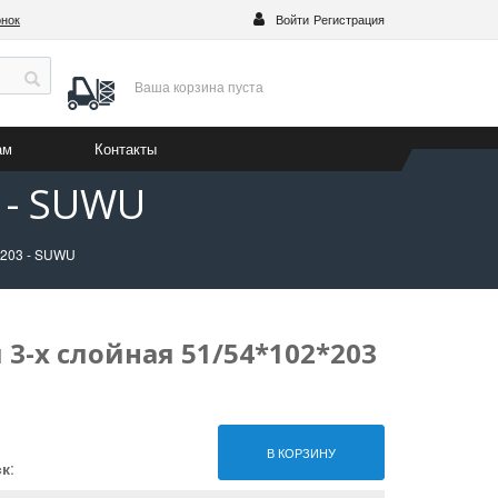
онок
Войти
Регистрация
Ваша корзина
пуста
ам
Контакты
 - SUWU
*203 - SUWU
3-х слойная 51/54*102*203
В КОРЗИНУ
ск
: