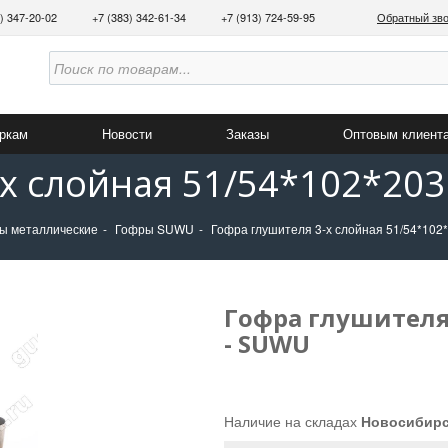
3) 347-20-02
+7 (383) 342-61-34
+7 (913) 724-59-95
Обратный зв
аркам
Новости
Заказы
Оптовым клиент
-х слойная 51/54*102*203
ы металлические
Гофры SUWU
Гофра глушителя 3-х слойная 51/54*102
Гофра глушителя 
- SUWU
Наличие на складах
Новосибир