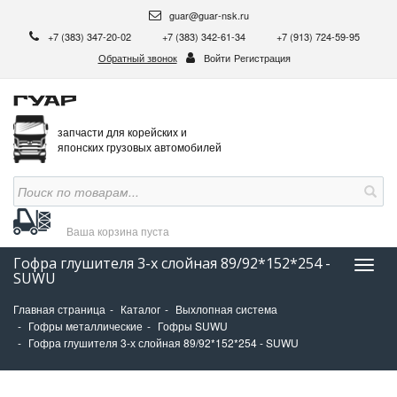
guar@guar-nsk.ru
+7 (383) 347-20-02
+7 (383) 342-61-34
+7 (913) 724-59-95
Обратный звонок
Войти
Регистрация
запчасти для корейских и
японских грузовых автомобилей
Ваша корзина
пуста
Гофра глушителя 3-х слойная 89/92*152*254 -
Нави
SUWU
Главная страница
Каталог
Выхлопная система
Гофры металлические
Гофры SUWU
Гофра глушителя 3-х слойная 89/92*152*254 - SUWU