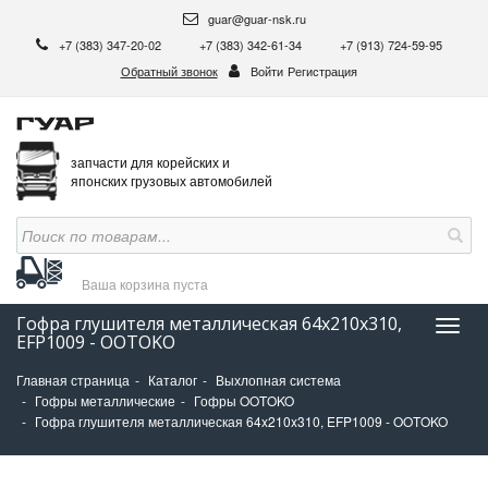
guar@guar-nsk.ru
+7 (383) 347-20-02
+7 (383) 342-61-34
+7 (913) 724-59-95
Обратный звонок
Войти
Регистрация
запчасти для корейских и
японских грузовых автомобилей
Ваша корзина
пуста
Гофра глушителя металлическая 64x210x310,
Нави
EFP1009 - OOTOKO
Главная страница
Каталог
Выхлопная система
Гофры металлические
Гофры OOTOKO
Гофра глушителя металлическая 64x210x310, EFP1009 - OOTOKO