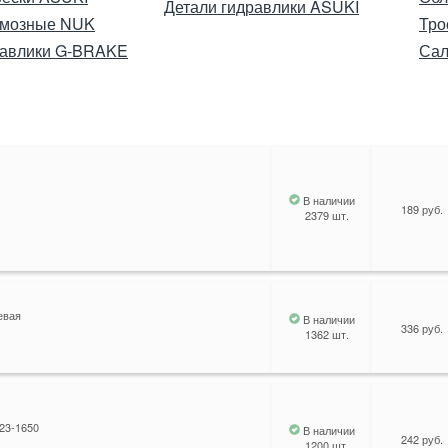
Детали гидравлики ASUKI
рмозные NUK
Тро
равлики G-BRAKE
Сал
В наличии
189 руб.
2379 шт.
евая
В наличии
336 руб.
1362 шт.
23-1650
В наличии
242 руб.
1200 шт.