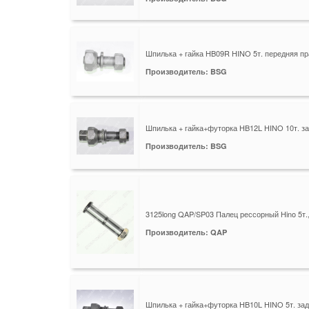
Шпилька + гайка HB09R HINO 5т. передняя п
Производитель: BSG
Шпилька + гайка+футорка HB12L HINO 10т. з
Производитель: BSG
3125long QAP/SP03 Палец рессорный Hino 5т.
Производитель: QAP
Шпилька + гайка+футорка HB10L HINO 5т. за