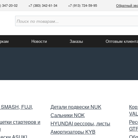
3) 347-20-02
+7 (383) 342-61-34
+7 (913) 724-59-95
Обратный зв
аркам
Новости
Заказы
Оптовым клиент
 SMASH, FUJI,
Детали подвески NUK
Кор
VA
Сальники NOK
щетки стартеров и
Рес
HYUNDAI рессоры, листы
в
GT
Амортизаторы KYB
вески ASUKI
Обл