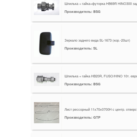
Шпилька + гайка+футорка HB69R HINO300 за
Производитель: BSG
Зеркало заднего вида SL-1673 (кор.-20шт)
Производитель: SL
Шпилька + гайка HB20R, FUSO/HINO 10т. евр
Производитель: BSG
Лист рессорный 11х70х0700H с центр. отвер
Производитель: GTP