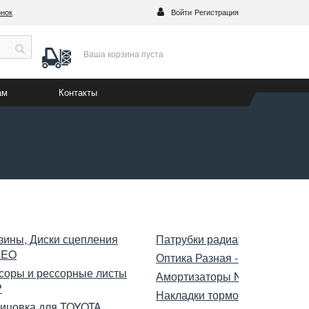
онок
Войти
Регистрация
Ваша корзина
пуста
ам
Контакты
зины, Диски сцепления
Патрубки радиатора OOTOK
LEO
Оптика Разная -Китай
соры и рессорные листы
Амортизаторы NUK
P
Накладки тормозные ASUKI
ицовка для TOYOTA