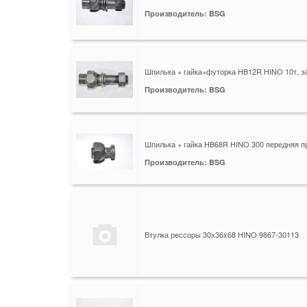
Производитель: BSG
Шпилька + гайка+футорка HB12R HINO 10т. з
Производитель: BSG
Шпилька + гайка HB68R HINO 300 передняя п
Производитель: BSG
Втулка рессоры 30х36х68 HINO 9867-30113