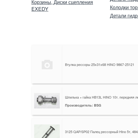
Корзины, Диски сцепления
Колодки то
EXEDY
Детали гид
Втулка рессоры 25x31x68 HINO 9867-25121
Шпилька + гайка HB13L HINO 10т. передняя л
Производитель: BSG
3125 QAP/SP02 Палец рессорный Hino 5т, 484