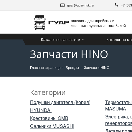
guar@guar-nsk.ru
+7 (38
запчасти для корейских и
японских грузовых автомобилей
Каталог по запчастям
Каталог по м
Запчасти HINO
Главная страница
Бренды
Запчасти HINO
Категории
Подушки двигателя (Корея)
Термостаты
MASUMA
HYUNDAI
Электрика, 
Крестовины GMB
генераторо
Сальники MUSASHI
Детали под