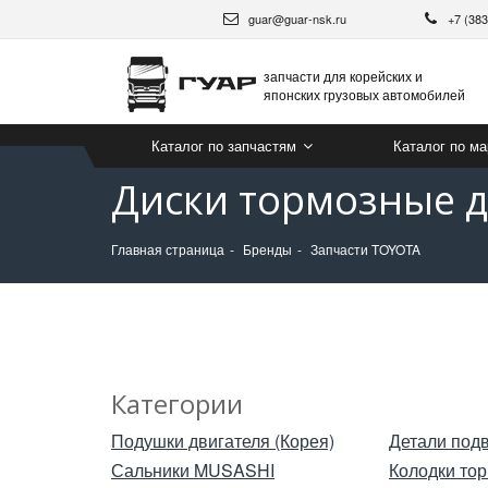
guar@guar-nsk.ru
+7 (38
запчасти для корейских и
японских грузовых автомобилей
Каталог по запчастям
Каталог по м
Диски тормозные 
Главная страница
Бренды
Запчасти TOYOTA
Категории
Подушки двигателя (Корея)
Детали под
Сальники MUSASHI
Колодки то