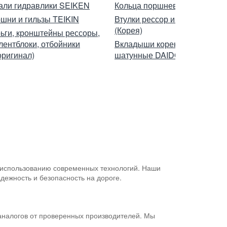
али гидравлики SEIKEN
Кольца поршневые TP
шни и гильзы TEIKIN
Втулки рессор и балансиров
(Корея)
ьги, кронштейны рессоры,
лентблоки, отбойники
Вкладыши коренные,
оригинал)
шатунные DAIDO
и использованию современных технологий. Наши
дежность и безопасность на дороге.
 аналогов от проверенных производителей. Мы