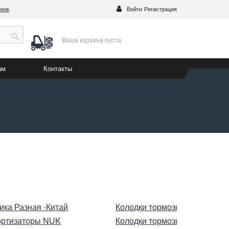
онок
Войти
Регистрация
Ваша корзина
пуста
ам
Контакты
ика Разная -Китай
Колодки тормозные jFBK
ртизаторы NUK
Колодки тормозные G-brake