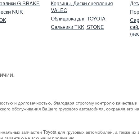
равлики G-BRAKE
Корзины, Диски сцепления
Дет
VALEO
вески NUK
Пор
Облицовка для TOYOTA
NOK
Сер
Сальники TKK, STONE
сай
(не
ичии.
ностью и долговечностью, благодаря строгому контролю качества 
ского обслуживания Вашего грузового автомобиля, сохраняя его на
инальных запчастей Toyota для грузовых автомобилей, а также их
ем гарантию на всю нашу продукцию.