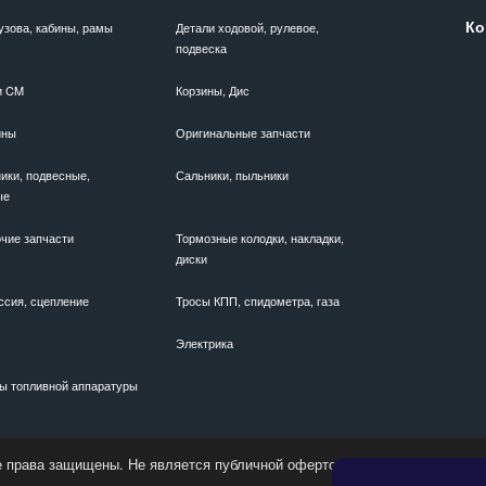
Ко
узова, кабины, рамы
Детали ходовой, рулевое,
подвеска
и CM
Корзины, Дис
ины
Оригинальные запчасти
ики, подвесные,
Сальники, пыльники
ые
чие запчасти
Тормозные колодки, накладки,
диски
ссия, сцепление
Тросы КПП, спидометра, газа
Электрика
ы топливной аппаратуры
е права защищены. Не является публичной офертой. Актуальные цены у