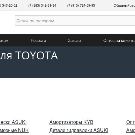
3) 347-20-02
+7 (383) 342-61-34
+7 (913) 724-59-95
Обратный зв
аркам
Новости
Заказы
Оптовым клиент
для TOYOTA
вески ASUKI
Амортизаторы KYB
Опт
рмозные NUK
Детали гидравлики ASUKI
Амо