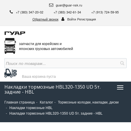
guar@guar-nsk.ru
+7 (383) 347-20-02
+7 (383) 342-61-34
+7 (913) 724-59-95
Обратный звонок
Войти
Регистрация
запчасти для корейских и
японских грузовых автомобилей
Ваша корзина
пуста
Накладки тормозные HBL320-1350 UD 5т.
Нави
задние - HBL
Главная страница
Каталог
Тормозные колодки, накладки, диски
Накладки тормозные HBL
Накладки тормозные HBL320-1350 UD 5т. задние - HBL