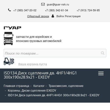
guar@guar-nsk.ru
+7 (383) 347-20-02
+7 (383) 342-61-34
+7 (913) 724-59-95
Обратный звонок
Войти
Регистрация
запчасти для корейских и
японских грузовых автомобилей
Ваша корзина
пуста
ISD134 Диск сцепления дв. 4HF1/4HG1
Нави
300х190х28.9х21 - EXEDY
Главная страница
Каталог
Трансмиссия, сцепление
Корзины, Диски сцепления EXEDY
ISD134 Диск сцепления дв. 4HF1/4HG1 300х190х28.9х21 - EXEDY