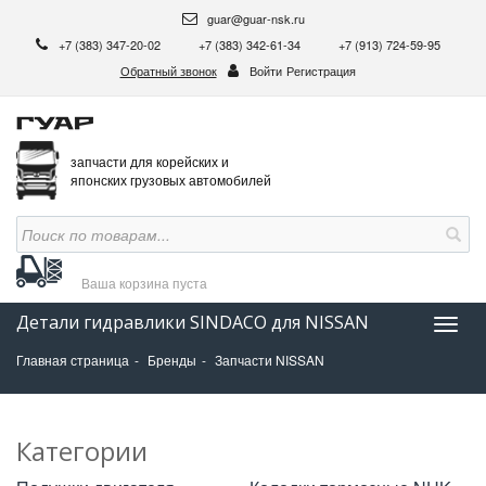
guar@guar-nsk.ru
+7 (383) 347-20-02
+7 (383) 342-61-34
+7 (913) 724-59-95
Обратный звонок
Войти
Регистрация
запчасти для корейских и
японских грузовых автомобилей
Ваша корзина
пуста
Детали гидравлики SINDACO для NISSAN
Нави
Главная страница
Бренды
Запчасти NISSAN
Категории