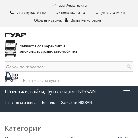
guar@guar-nsk.ru
+7 (383) 347-20-02
+7 (383) 342-61-34
+7 (913) 724-59-95
Обратный звонок
Войти
Регистрация
запчасти для корейских и
японских грузовых автомобилей
Ваша корзина
пуста
Шпильки, гайки, футорки для NISSAN
Нави
Главная страница
Бренды
Запчасти NISSAN
Категории