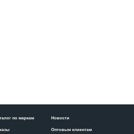
талог по маркам
Новости
казы
Оптовым клиентам