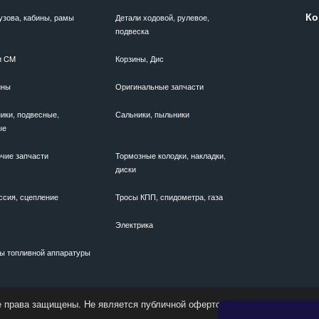
Ко
узова, кабины, рамы
Детали ходовой, рулевое,
подвеска
и CM
Корзины, Дис
ины
Оригинальные запчасти
ики, подвесные,
Сальники, пыльники
ые
чие запчасти
Тормозные колодки, накладки,
диски
ссия, сцепление
Тросы КПП, спидометра, газа
Электрика
ы топливной аппаратуры
е права защищены. Не является публичной офертой. Актуальные цены у