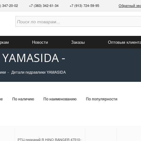
3) 347-20-02
+7 (383) 342-61-34
+7 (913) 724-59-95
Обратный зв
аркам
Новости
Заказы
Оптовым клиент
 YAMASIDA -
тики
Детали гидравлики YAMASIDA
не
По наличию
По наименованию
По популярности
РТЦ передний R HINO RANGER 47510-