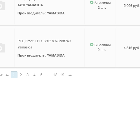
В наличии
1420 YAMASIDA
5 096 руб.
2 шт.
Производитель: YAMASIDA
РТЦ Front. LH 1-3/16' 8973588740
В наличии
Yamasida
4 316 руб.
2 шт.
Производитель: YAMASIDA
ы:
←
1
2
3
4
5
...
18
19
→