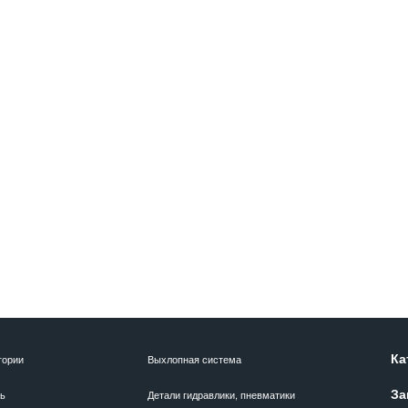
Ка
гории
Выхлопная система
За
ль
Детали гидравлики, пневматики