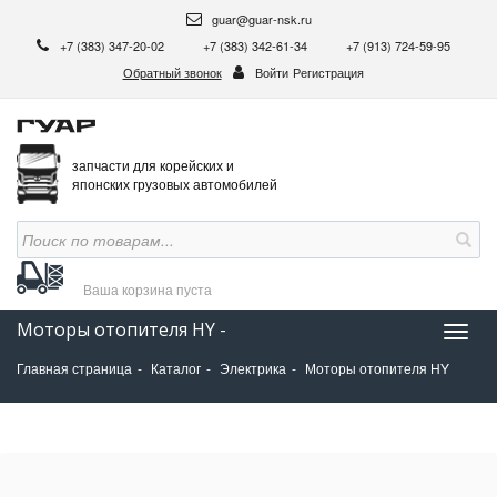
guar@guar-nsk.ru
+7 (383) 347-20-02
+7 (383) 342-61-34
+7 (913) 724-59-95
Обратный звонок
Войти
Регистрация
запчасти для корейских и
японских грузовых автомобилей
Ваша корзина
пуста
Моторы отопителя HY -
Нави
Главная страница
Каталог
Электрика
Моторы отопителя HY